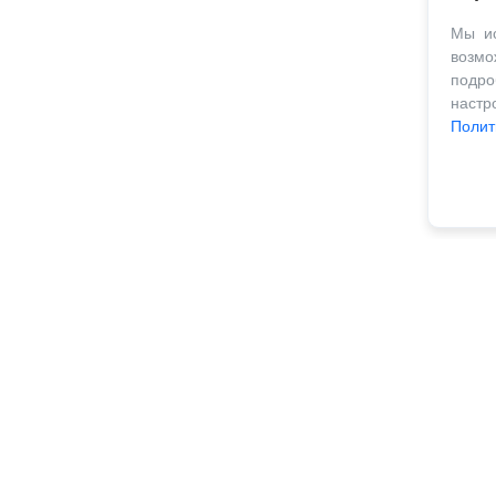
Мы ис
возм
подро
наст
Полит