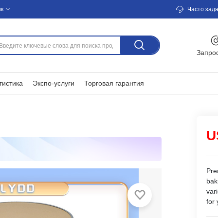
ик
Часто зад
Запро
гистика
Экспо-услуги
Торговая гарантия
U
Pre
baki
var
for