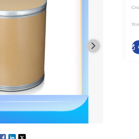
Сто
Усл