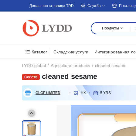
Домашняя страница TDD
Служба
Поставщ
Продукты
Каталог
Складские услуги
Интегрированная ло
cleaned sesame
LYDD-global
Agricultural products
cleaned sesame
GLGF LIMITED
HK
5 YRS