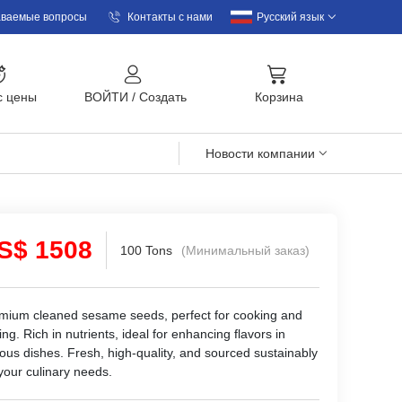
аваемые вопросы
Контакты с нами
Русский язык
с цены
BOЙTИ
/
Cоздать
Корзина
Новости компании
S$ 1508
100 Tons
(Минимальный заказ)
mium cleaned sesame seeds, perfect for cooking and
ng. Rich in nutrients, ideal for enhancing flavors in
ious dishes. Fresh, high-quality, and sourced sustainably
 your culinary needs.