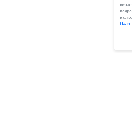
возм
подро
наст
Полит
контакты:
Тел：+86 400-880-7329
email：lyddgw@1