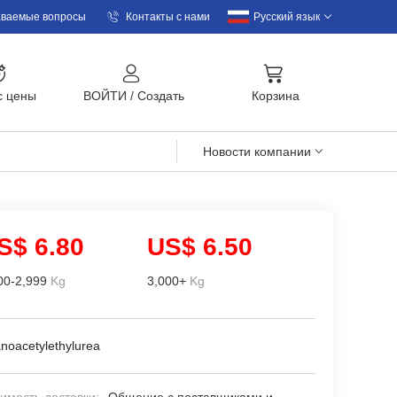
аваемые вопросы
Контакты с нами
Русский язык
с цены
BOЙTИ
/
Cоздать
Корзина
Новости компании
S$ 6.80
US$ 6.50
00-2,999
Kg
3,000+
Kg
noacetylethylurea