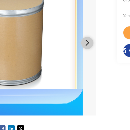
Сто
Усл