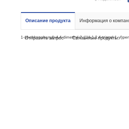
Описание продукта
Информация о компан
1-(4-chlorophenyl)-4,4-dimethyl-2-(1H-1,2,4-triazol-1-yl)p
Отправить запрос
Связанные продукты