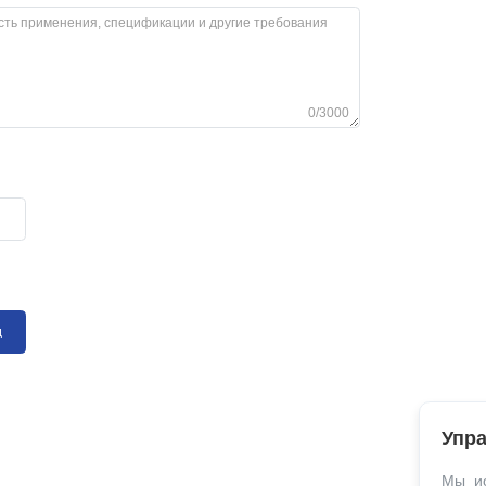
0/3000
д
Упра
Мы ис