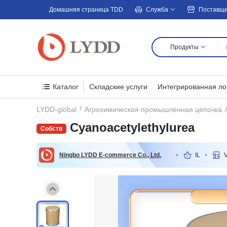
Домашняя страница TDD
Служба
Поставщ
Продукты
Каталог
Складские услуги
Интегрированная ло
LYDD-global
Агрохимическая промышленная цепочка
Cyanoacetylethylurea
Ningbo LYDD E-commerce Co., Ltd.
IL