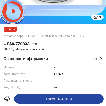
1
/
1
Торговый порт：CHINA
Время выполнения заказа：Q6M
US$9.770833
/ Kg
1000 Kg
(Минимальный заказ)
Основная информация
Все
Модель
-
home.Trade Port
CHINA
Производительность
Код ТН ВЭД
>-
Срок поставки:
Q6M
Оптимальная цена
Ningbo LYDD E-commerce Co., Ltd.