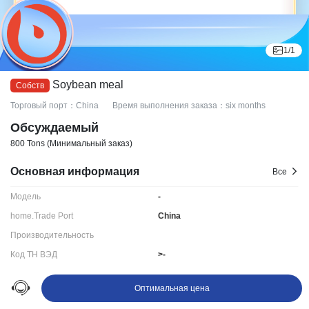
1
/
1
Soybean meal
Торговый порт：China
Время выполнения заказа：six months
Обсуждаемый
800 Tons
(Минимальный заказ)
Основная информация
Все
Модель
-
home.Trade Port
China
Производительность
Код ТН ВЭД
>-
Срок поставки:
six months
Оптимальная цена
Ningbo LYDD E-commerce Co., Ltd.