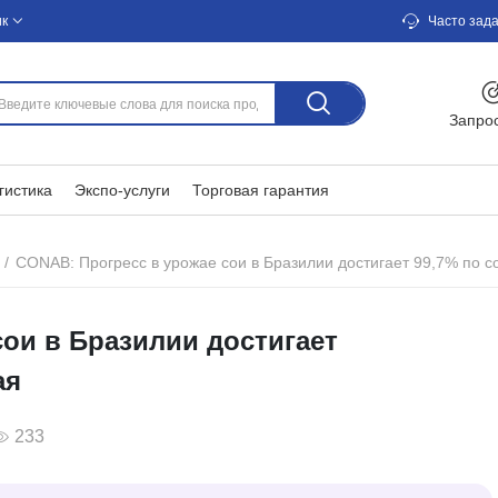
ик
Часто зад
Запро
гистика
Экспо-услуги
Торговая гарантия
CONAB: Прогресс в урожае сои в Бразилии достигает 99,7% по с
ои в Бразилии достигает
ая
233