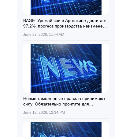
BAGE: Урожай сои в Аргентине достигает
97,2%, прогноз производства неизменен
на уровне 50,1 миллиона тонн
June 23, 2026, 11:44 AM
Новые таможенные правила принимают
силу! Обязательно прочтите для
импортеров замороженного мяса и
June 12, 2026, 12:34 PM
водных продуктов: пересмотренные
правила для мест назначенного надзора