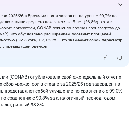
сои 2025/26 в Бразилии почти завершен на уровне 99,7% по
елю и выше среднего показателя за 5 лет (98,8%), хотя и
ысокие показатели, CONAB повысила прогноз производства до
0% г/г), что обусловлено расширением посевных площадей
йностью (3698 кг/га, + 2,1% г/г). Это знаменует собой пересмотр
ю с предыдущей оценкой.
лии (CONAB) опубликовала свой еженедельный отчет о
о сбор урожая сои в стране за 2025/26 год завершен на
ель представляет собой улучшение по сравнению с 99,0%
по сравнению с 99,8% за аналогичный период годом
ь лет, равный 98,8%.