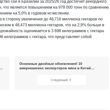
ство сои в Бразилии за 2025/26 год достигнет рекордного
н, что является повышением на 978 000 тонн по сравнению
ением на 5,0% в годовом исчислении.
 в сторону увеличения до 48,716 миллиона гектаров по
зом в 48,473 миллиона гектаров, что на 2,9% больше в
рожайность оценивается в 3 698 килограммов с гектара
6 килограммов с гектара, что представляет собой
Основные двойные обновления! 10
американских экспортеров мяса в Китай
получить расширение квалификации!
Основные мясные заводы Аргентины
Следующий
возобновили производство!