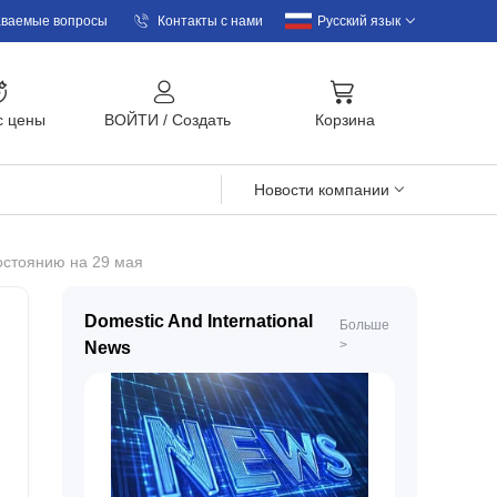
аваемые вопросы
Контакты с нами
Русский язык
с цены
BOЙTИ
/
Cоздать
Корзина
Новости компании
остоянию на 29 мая
Domestic And International
Больше
>
News