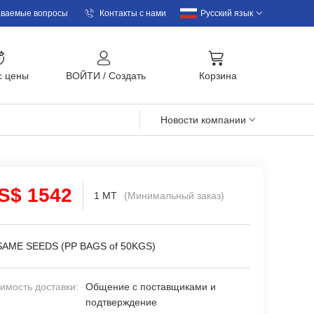
аваемые вопросы
Контакты с нами
Русский язык
с цены
BOЙTИ
/
Cоздать
Корзина
Новости компании
S$ 1542
1 MT
(Минимальный заказ)
AME SEEDS (PP BAGS of 50KGS)
имость доставки:
Общение с поставщиками и
подтверждение