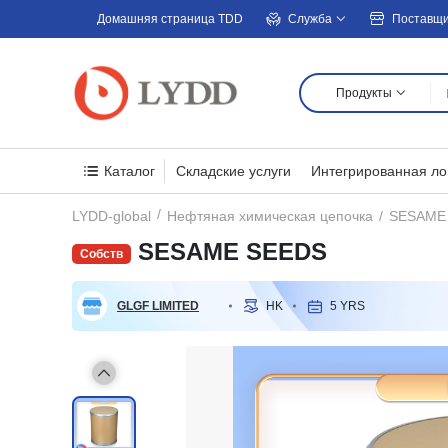
Домашняя страница TDD
Служба
Поставщ
Продукты
Каталог
Складские услуги
Интегрированная ло
SESAME
LYDD-global
Нефтяная химическая цепочка
SESAME SEEDS
GLGF LIMITED
HK
5 YRS