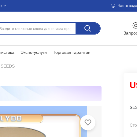
ик
Часто зад
Запро
гистика
Экспо-услуги
Торговая гарантия
 SEEDS
U
SES
Сто