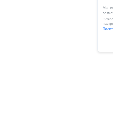
Мы ис
возм
подро
наст
Полит