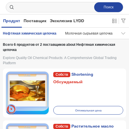
Поиск
Продукт
Поставщик
Эксклюзив LYDD
Нефтяная химическая цепочка
Молочная сырьевая цепочка
Мясн
Всего
6
продуктов от
2
поставщиков about Нефтяная химическая
цепочка
Explore Quality Oil Chemical Products: A Comprehensive Global Trading
Platform
Shortening
Обсуждаемый
Оптимальная цена
Растительное масло