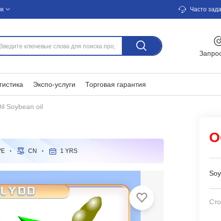
ик
Часто зад
Запро
гистика
Экспо-услуги
Торговая гарантия
il Soybean oil
О
VE
CN
1 YRS
Soy
Сто