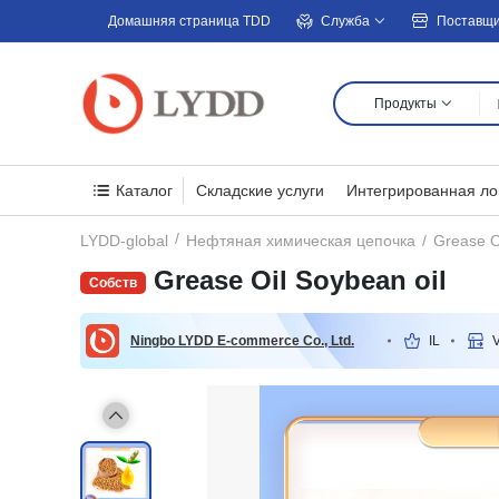
Домашняя страница TDD
Служба
Поставщ
Продукты
Каталог
Складские услуги
Интегрированная ло
Grease O
LYDD-global
Нефтяная химическая цепочка
Grease Oil Soybean oil
Ningbo LYDD E-commerce Co., Ltd.
IL