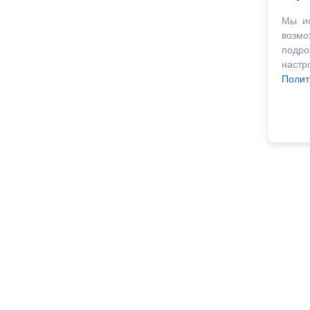
Мы ис
возм
подро
наст
Полит