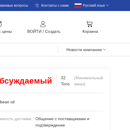
аваемые вопросы
Контакты с нами
Русский язык
с цены
BOЙTИ
/
Cоздать
Корзина
Новости компании
32
(Минимальный
бсуждаемый
Tons
заказ)
bean oil
имость доставки:
Общение с поставщиками и
подтверждение