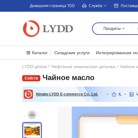
Домашняя страница TDD
Служба
Поставщ
Продукты
Каталог
Складские услуги
Интегрированная ло
Чайное 
LYDD-global
Нефтяная химическая цепочка
Чайное масло
Ningbo LYDD E-commerce Co., Ltd.
IL