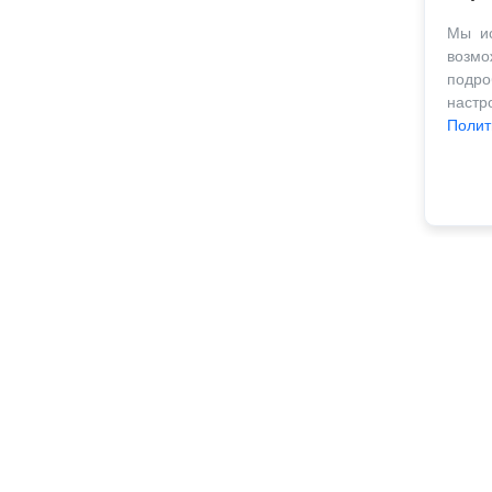
Мы ис
возм
подро
наст
Полит