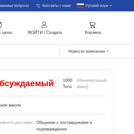
аваемые вопросы
Контакты с нами
Русский язык
с цены
BOЙTИ
/
Cоздать
Корзина
Новости компании
1000
(Минимальный
бсуждаемый
Tons
заказ)
ное масло
имость доставки:
Общение с поставщиками и
подтверждение