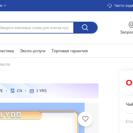
ик
Часто зад
Запро
гистика
Экспо-услуги
Торговая гарантия
масло
О
VE
CN
1 YRS
Чай
Сто