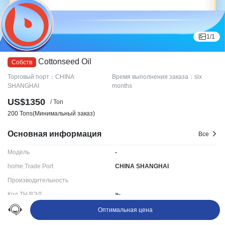
1
/
1
Cottonseed Oil
Торговый порт：CHINA
Время выполнения заказа：six
SHANGHAI
months
US$1350
/ Ton
200 Tons
(Минимальный заказ)
Основная информация
Все
Модель
-
home.Trade Port
CHINA SHANGHAI
Производительность
Код ТН ВЭД
>-
Срок поставки:
six months
Оптимальная цена