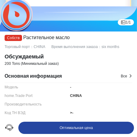
1
/
1
Растительное масло
Торговый порт：CHINA
Время выполнения заказа：six months
Обсуждаемый
200 Tons
(Минимальный заказ)
Основная информация
Все
Модель
-
home.Trade Port
CHINA
Производительность
Код ТН ВЭД
>-
Срок поставки:
six months
Оптимальная цена
Ningbo LYDD E-commerce Co., Ltd.