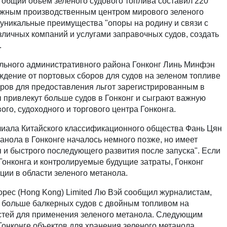
 общий объем зеленого судового топлива составил 220
важным производственным центром мирового зеленого
я уникальные преимущества "опоры на родину и связи с
зличных компаний и услугами заправочных судов, создать
.
ьного административного района Гонконг Линь Минфэн
ждение от портовых сборов для судов на зеленом топливе
аров для предоставления льгот зарегистрированным в
ы привлекут больше судов в Гонконг и сыграют важную
го, судоходного и торгового центра Гонконга.
ла Китайского классификационного общества Фань Цян
танола в Гонконге началось немного позже, но имеет
и быстрого последующего развития после запуска". Если
онконга и контролируемые будущие затраты, Гонконг
ии в области зеленого метанола.
ec (Hong Kong) Limited Лю Вэй сообщил журналистам,
но больше балкерных судов с двойным топливом на
стей для применения зеленого метанола. Следующим
Гонконге объектов для хранения зеленого метанола.