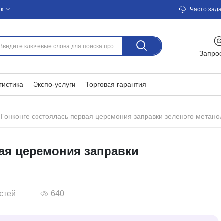
ик
Часто зад
Запро
гистика
Экспо-услуги
Торговая гарантия
 Гонконге состоялась первая церемония заправки зеленого метано
вая церемония заправки
стей
640