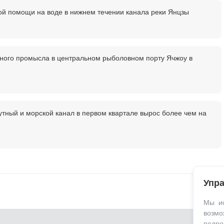
й помощи на воде в нижнем течении канала реки Янцзы
ного промысла в центральном рыболовном порту Ячжоу в
тный и морской канал в первом квартале вырос более чем на
Упра
Мы ис
возм
подро