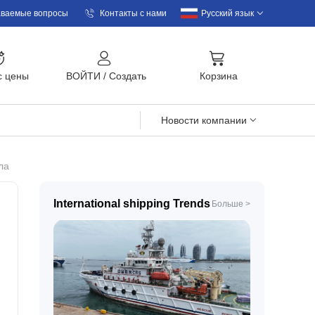
аваемые вопросы
Контакты с нами
Русский язык
с цены
BOЙTИ
/
Cоздать
Корзина
Новости компании
ла
International shipping Trends
Больше >