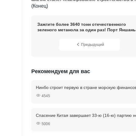
(Конец)
Зажгите более 3640 тонн отечественного
зеленого метанола за один раз! Порт Яншань
устанавливает рекорд по заправке
отечественного зеленого метанола
Предыдущий
Рекомендуем для вас
Нинбо строит первую в стране морскую финансо
4545
Спасение Китая завершает 33-ю (16-ю) партию 
5006