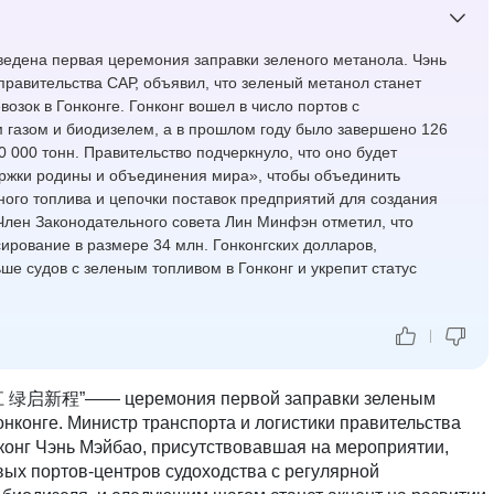
оведена первая церемония заправки зеленого метанола. Чэнь
правительства САР, объявил, что зеленый метанол станет
зок в Гонконге. Гонконг вошел в число портов с
газом и биодизелем, а в прошлом году было завершено 126
000 тонн. Правительство подчеркнуло, что оно будет
ржки родины и объединения мира», чтобы объединить
ого топлива и цепочки поставок предприятий для создания
Член Законодательного совета Лин Минфэн отметил, что
ирование в размере 34 млн. Гонконгских долларов,
е судов с зеленым топливом в Гонконг и укрепит статус
—— церемония первой заправки зеленым
онконге. Министр транспорта и логистики правительства
конг Чэнь Мэйбао, присутствовавшая на мероприятии,
вых портов-центров судоходства с регулярной