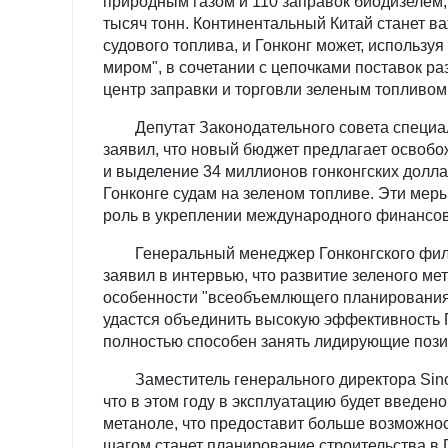
природным газом и 110 заправок биодизелем,
тысяч тонн. Континентальный Китай станет 
судового топлива, и Гонконг может, использу
миром", в сочетании с цепочками поставок ра
центр заправки и торговли зеленым топливом
Депутат Законодательного совета специал
заявил, что новый бюджет предлагает освобо
и выделение 34 миллионов гонконгских долл
Гонконге судам на зеленом топливе. Эти мер
роль в укреплении международного финансово
Генеральный менеджер Гонконгского филиа
заявил в интервью, что развитие зеленого ме
особенности "всеобъемлющего планирования 
удастся объединить высокую эффективность Г
полностью способен занять лидирующие позиц
Заместитель генерального директора Sinop
что в этом году в эксплуатацию будет введе
метаноле, что предоставит больше возможно
шагом станет планирование строительства в 