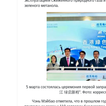
эксплуатацией сжиженного природного газа и
зеленого метанола.
5 марта состоялась церемония первой запр
江 绿启新程”. Фото: корреспо
Чэнь Мэйбао отметила, что в прошлом году