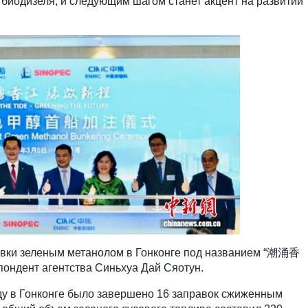
 биодизеля, и следующим шагом станет акцент на развитии
авки зеленым метанолом в Гонконге под названием “潮涌香
ндент агентства Синьхуа Дай Сяотун.
 в Гонконге было завершено 16 заправок сжиженным