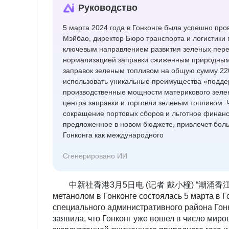
Руководство
5 марта 2024 года в Гонконге была успешно пр
Мэйбао, директор Бюро транспорта и логистики 
ключевым направлением развития зеленых перево
нормализацией заправки сжиженным природным 
заправок зеленым топливом на общую сумму 220 
использовать уникальные преимущества «подде
производственные мощности материкового зелен
центра заправки и торговли зеленым топливом. 
сокращение портовых сборов и льготное финанс
предложенное в новом бюджете, привлечет больш
Гонконга как международного
Сгенерировано ИИ
中新社香港3月5日电 (记者 戴小橦) “潮涌香江 绿启新程”
метанолом в Гонконге состоялась 5 марта в Г
специального административного района Гон
заявила, что Гонконг уже вошел в число миро