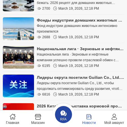
бежать: 2026 рецепт для домашних животных
вступает в обычную эпоху

2700

March 19, 2026, 12:18 PM
Фонды индустрии домашних животных активно создаются и запускаются.
Фонд индустрии домашних животных интенсивно
приземлился

2688

March 19, 2026, 12:18 PM
Национальная лига · Зерновые и нефтяные компании успешно провели отраслевой обмен с делегацией казахстанских фермеров
Национальная лига · Зерновые и нефтяные
компании успешно провели отраслевой обмен с
делегацией казахстанских фермеров

6195

March 19, 2026, 12:18 PM
Лидеры округа посетили Guilian Co., Ltd., чтобы продолжать оптимизировать среду развития, чтобы сопровождать развитие предприятий
Лидеры округа посетили Guilian Co., Ltd., чтобы
продолжать оптимизировать среду развития, чтобы
сопровождать развитие предприятий

6816

March 19, 2026, 12:18 PM
2026 Китайская выставка кормовой промышленности горячая регистрация!
2026 Китайская выставка кормовой промышленности
RFA
Главная
Магазин
Новости
Мой аккаунт

7939

March 19, 2026, 12:18 PM