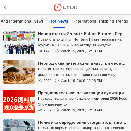
 And International News
Hot News
International shipping Trends
Новая статья Zhihui · Future Future | Перейди прямо к грандиозному открытию CAC2026 и почувствуй глобальный пульс агрономии под объективом!
Новая статья Zhihui · Фу Neng Future | нажмите на
открытие CAC2026 и почувствуйте импульс
глобальной агрономии под объективом

1420

March 19, 2026, 12:18 PM
Период окна интеграции индустрии кормов для домашних животных: как талии компании могут использовать цепочку поставок для обгона
Период окна интеграции индустрии кормов для
домашних животных: как талии компании могут
использовать цепочку поставок для обгона

2001

March 19, 2026, 12:18 PM
Предварительная регистрация аудитории 2026 Feed Show начинается!
Предварительная регистрация аудитории 2026 Feed
Show начинается!

2689

March 19, 2026, 12:18 PM
Политика определения стандартов, гиганты спешат бежать: 2026 рецепт для домашних животных вступает в обычную эпоху
Политика определения стандартов, гиганты спешат