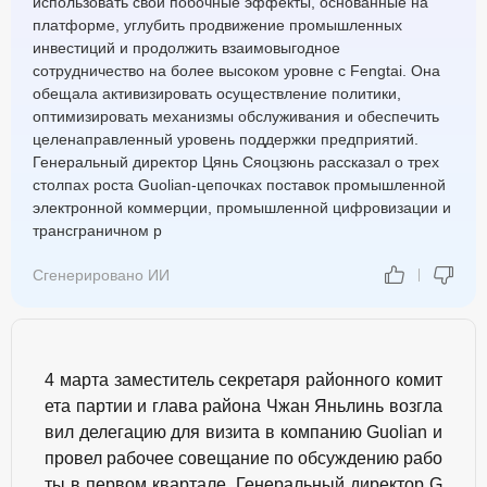
использовать свои побочные эффекты, основанные на
платформе, углубить продвижение промышленных
инвестиций и продолжить взаимовыгодное
сотрудничество на более высоком уровне с Fengtai. Она
обещала активизировать осуществление политики,
оптимизировать механизмы обслуживания и обеспечить
целенаправленный уровень поддержки предприятий.
Генеральный директор Цянь Сяоцзюнь рассказал о трех
столпах роста Guolian-цепочках поставок промышленной
электронной коммерции, промышленной цифровизации и
трансграничном р
Сгенерировано ИИ
4 марта заместитель секретаря районного комит
ета партии и глава района Чжан Яньлинь возгла
вил делегацию для визита в компанию Guolian и
провел рабочее совещание по обсуждению рабо
ты в первом квартале. Генеральный директор G